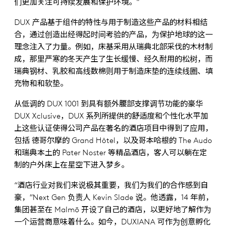
们更加关注可持续发展和保护环境。”
DUX 产品基于组件的特性与用于制造这些产品的材料相结
合，通过创造出经得起时间考验的产品，为保护地球的这一
理念注入了力量。例如，床基采用从瑞典北部采伐的木材制
成，那里严寒的冬天产生了生长缓慢、经久耐用的松树，而
瑞典钢材、乳胶和高线数棉则用于制造床垫的连续线圈、填
充物和和软垫。
从低调的 DUX 1001 到具有额外腰部支撑调节功能的豪华
DUX Xclusive，DUX 系列所提供的舒适度和个性化水平加
上这些认证使得公司产品在著名的酒店项目中得到了应用，
包括 德哥尔摩的 Grand Hôtel，以及哥本哈根的 The Audo
和瑞典本土的 Pater Noster 等精品酒店，客人可以躺在定
制的户外床上在星空下进入梦乡。
“酒店行业对我们来说极其重要，我们为我们的合作感到自
豪，”Next Gen 负责人 Kevin Slade 说。他透露，14 年前，
集团甚至在 Malmö 开设了自己的酒店，以更好地了解作为
一个运营商意味着什么。如今，DUXIANA 可作为创意孵化