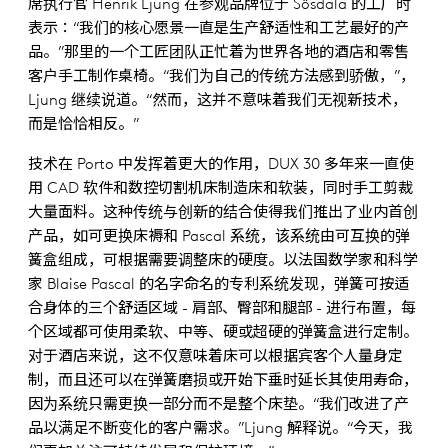
席执行官 Henrik Ljung 在参观品牌位于 Sösdala 的工厂时
表示：“我们的核心愿景一直是生产舒适性和工艺最好的产
品。”那里的一个工匠团队正忙着为世界各地的酒店和零售
客户手工制作桌椅。“我们为自己的传统方法感到骄傲，”，
Ljung 继续说道。“然而，这并不意味着我们无视新技术，
而是恰恰相反。”
技术在 Porto 中发挥着更大的作用，DUX 30 多年来一直使
用 CAD 软件和数控切割机床制造床和软装，同时手工剪裁
大量面料。这种传统与创新的结合使得我们推出了业内首创
产品，如可更换床褥和 Pascal 系统，该系统由可互换的弹
簧盒组成，可根据需要调整床的硬度。以法国数学家和科学
家 Blaise Pascal 的名字命名的专利系统发现，弹簧可按适
合身体的三个舒适区域 - 肩部、臀部和腿部 - 进行布置，每
个区域都可使用柔软、中等、硬或超硬的弹簧盒进行定制。
对于酒店来说，这不仅意味着床可以根据宾客个人量身定
制，而且还可以在弹簧磨损或开始下垂时延长其使用寿命，
因为系统只需更换一部分而不是整个床垫。“我们改进了产
品以满足不断变化的客户需求。”Ljung 解释说。“今天，我