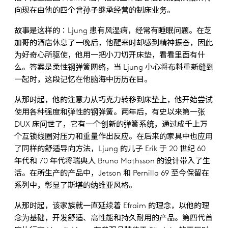
向现在由他的四个曾孙子继承经营的制床业务。
故事是这样的：Ljung 患有风湿病，经常有睡眠问题。在芝
加哥的酒店休息了一晚后，他醒来时却感到精神振奋，因此
为好奇心所驱使，他用一把小刀切开床垫，看看里面有什
么。答案是柔性钢弹簧网络，当 Ljung 小心将布料重新缝到
一起时，这段记忆在他脑海中历历在目。
从那时起，他的注意力从巧克力转移到床垫上，他开始尝试
使用各种强度和弹性的钢弹簧。两年后，有史以来第一张
DUX 床问世了，它有一个创新的弹簧系统，通过成千上万
个互锁线圈对压力和重量作出反应。在后来的家具中也应用
了同样的舒适导向方法，Ljung 的儿子 Erik 于 20 世纪 60
年代和 70 年代将瑞典人 Bruno Mathsson 的设计带入了生
活。在所生产的产品中，Jetson 和 Pernilla 69 至今保留在
系列中，彰显了斯堪的纳维亚风格。
从那时起，该家族就一直延续着 Efraim 的理念，以他的理
念为基础，开发舒适、高性能和持久耐用的产品。第四代首