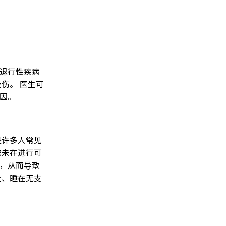
退行性疾病
伤。 医生可
因。
是许多人常见
您未在进行可
，从而导致
上、睡在无支