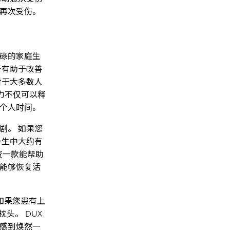
再次受伤。
碌的家庭生
否有助于改善
对于大多数人
力不仅可以释
个人时间。
剧。 如果您
一生中大约有
资一款能帮助
能够恢复活
如果您患有上
枕头。 DUX
感到焕然一