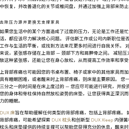
中恢复，并改善退化的关节或椎间盘，并通过加强上背部来防止
去除压力源并更换无支撑家具
如果您生活中的某个方面造成了过度的压力，无论是工作还是忙
活，都应该尽力解决核心问题。 评估新工作或公司内新职位是
工作与生活的平衡，或找到方法来花更多时间进行自我关怀。 
来说，紧张感存储在上背部 — 颈部下方和肩胛骨之间。 减轻压
放这种紧张感，还能让您在身心放松，从而提高工作效率和享受
上背部疼痛也可能因您的书桌布置、椅子或家中的其他家具而加
具有睡眠困难，或者醒来时上背部疼痛，则床是主要原因。 您
三分之一的时间是在床上度过的 — 您应尽可能进行研究，并投
您的身体和脊柱保持自然放松姿势的床垫，让您获得真正深沉而
力的睡眠。
DUX 床
旨在帮助缓解任何类型的背部疼痛，包括上背部疼痛。 
背部疼痛，可能希望探索
DUX 枕头
和创新型
DUX Xleep
内弹簧
枕头和床垫提供的持续支撑可以帮助您获得充分的休息，醒来时