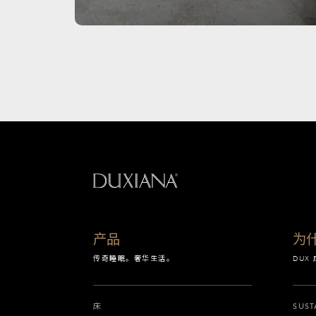
返回起始页
产品
为什
传奇睡眠。奢华生活。
DUX
床
SUST