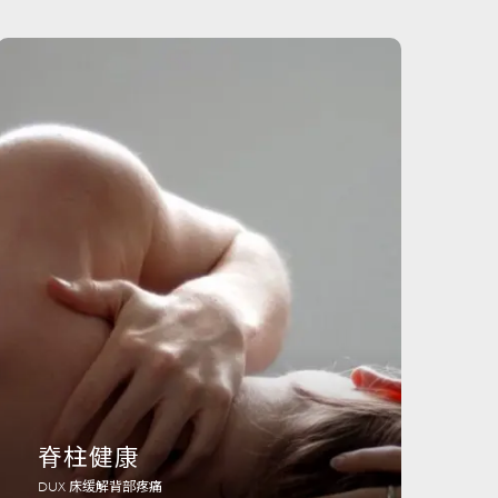
脊柱健康
DUX 床缓解背部疼痛