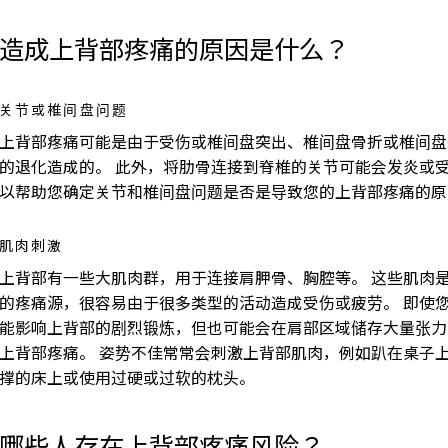
造成上背部疼痛的原因是什么？
关节或椎间盘问题
上背部疼痛可能是由于受伤或椎间盘突出、椎间盘骨折或椎间盘
的退化造成的。 此外，将肋骨连接到脊椎的关节可能会发炎或受
以帮助您确定关节和椎间盘问题是否是导致您的上背部疼痛的原
肌肉刺激
上背部有一些大肌肉群，用于连接肩胛骨、胸腔等。 这些肌肉
的疼痛源，很容易由于很多类型的活动造成受伤或疲劳。 即使
能影响上背部的剧烈锻炼，但也可能会在肩部区域储存大量张力
上背部疼痛。 姿势不佳常常会刺激上背部肌肉，例如趴在桌子
撑的床上或使用过硬或过软的枕头。
哪些人存在上背部疼痛风险？