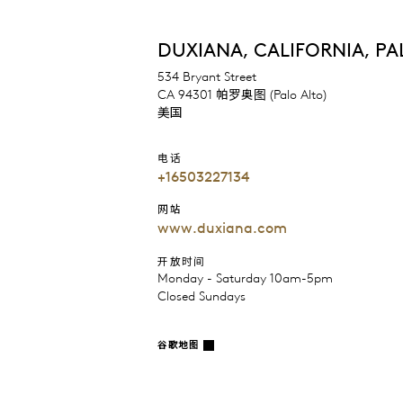
DUXIANA, CALIFORNIA, PA
534 Bryant Street
CA 94301 帕罗奥图 (Palo Alto)
美国
电话
+16503227134
网站
www.duxiana.com
开放时间
Monday - Saturday 10am-5pm
Closed Sundays
谷歌地图