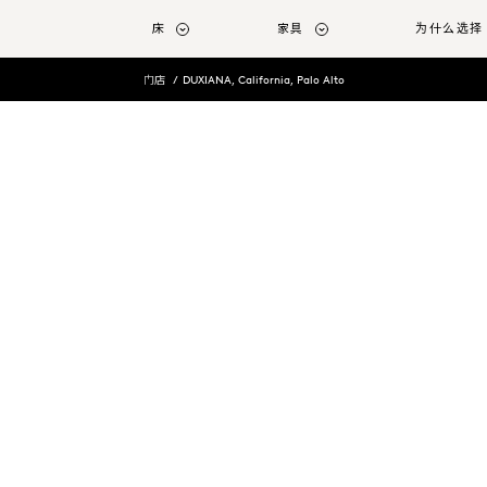
转至主要内容
床
家具
为什么选择 
门店
DUXIANA, California, Palo Alto