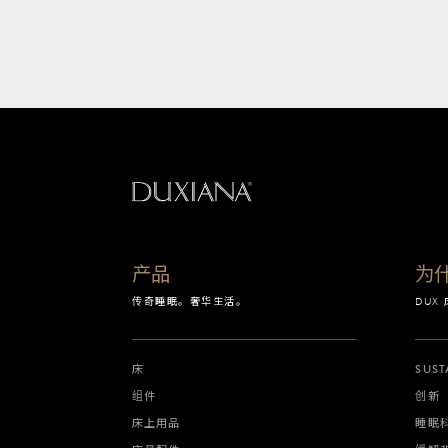
返回起始页
产品
为什
传奇睡眠。奢华生活。
DUX
床
SUST
组件
创新
床上用品
睡眠