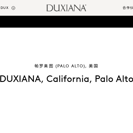
DUX
合作
帕罗奥图 (PALO ALTO), 美国
DUXIANA, California, Palo Alt