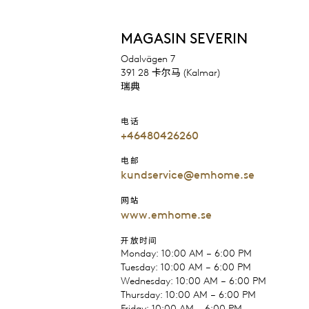
MAGASIN SEVERIN
Odalvägen 7
391 28 卡尔马 (Kalmar)
瑞典
电话
+46480426260
电邮
kundservice@emhome.se
网站
www.emhome.se
开放时间
Monday: 10:00 AM – 6:00 PM
Tuesday: 10:00 AM – 6:00 PM
Wednesday: 10:00 AM – 6:00 PM
Thursday: 10:00 AM – 6:00 PM
Friday: 10:00 AM – 6:00 PM