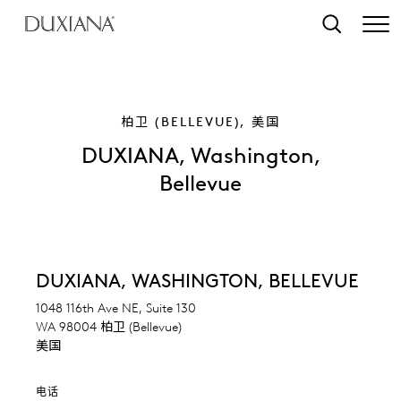
转至主要内容
搜索
柏卫 (BELLEVUE), 美国
DUXIANA, Washington,
Bellevue
DUXIANA, WASHINGTON, BELLEVUE
1048 116th Ave NE, Suite 130
WA 98004 柏卫 (Bellevue)
美国
电话