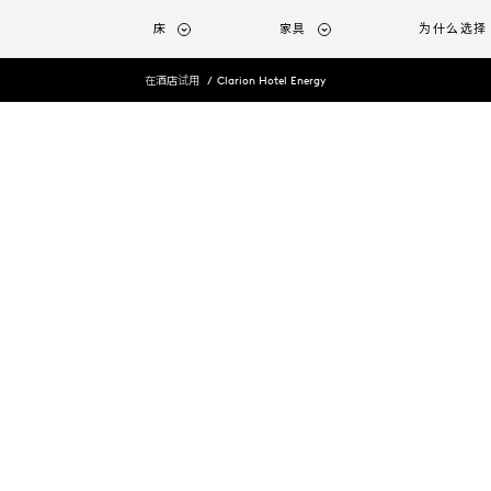
转至主要内容
床
家具
为什么选择 
在酒店试用
Clarion Hotel Energy