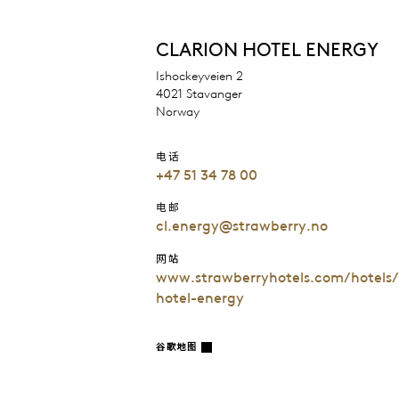
CLARION HOTEL ENERGY
Ishockeyveien 2
4021 Stavanger
Norway
电话
+47 51 34 78 00
电邮
cl.energy@strawberry.no
网站
www.strawberryhotels.com/hotels/
hotel-energy
谷歌地图